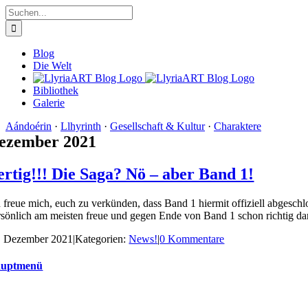
Zum
Suche
Inhalt
nach:
springen
Blog
Die Welt
Bibliothek
Galerie
Aándoérin
·
Llhyrinth
·
Gesellschaft & Kultur
·
Charaktere
ezember 2021
ertig!!! Die Saga? Nö – aber Band 1!
h freue mich, euch zu verkünden, dass Band 1 hiermit offiziell abgeschl
rsönlich am meisten freue und gegen Ende von Band 1 schon richtig darau
. Dezember 2021
|
Kategorien:
News!
|
0 Kommentare
uptmenü