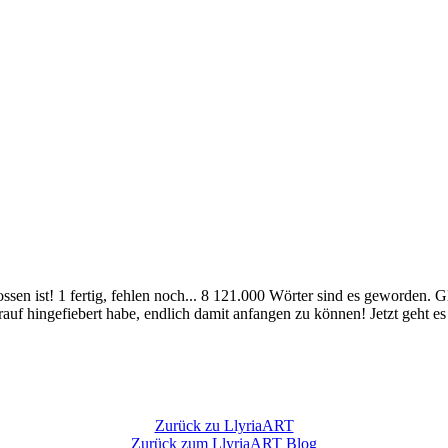
ossen ist! 1 fertig, fehlen noch... 8 121.000 Wörter sind es geworden.
f hingefiebert habe, endlich damit anfangen zu können! Jetzt geht es er
Zurück zu LlyriaART
Zurück zum LlyriaART Blog