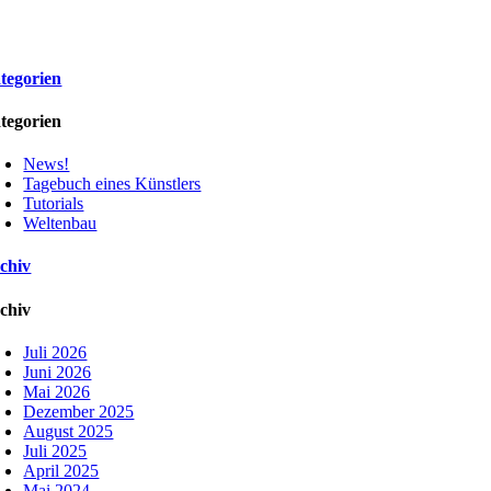
tegorien
tegorien
News!
Tagebuch eines Künstlers
Tutorials
Weltenbau
chiv
chiv
Juli 2026
Juni 2026
Mai 2026
Dezember 2025
August 2025
Juli 2025
April 2025
Mai 2024